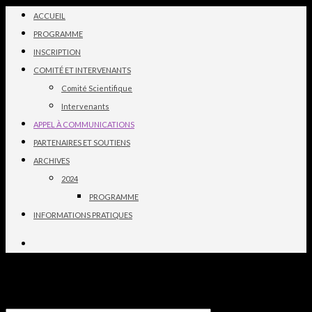
ACCUEIL
PROGRAMME
INSCRIPTION
COMITÉ ET INTERVENANTS
Comité Scientifique
Intervenants
APPEL À COMMUNICATIONS
PARTENAIRES ET SOUTIENS
ARCHIVES
2024
PROGRAMME
INFORMATIONS PRATIQUES
Enter your
text here