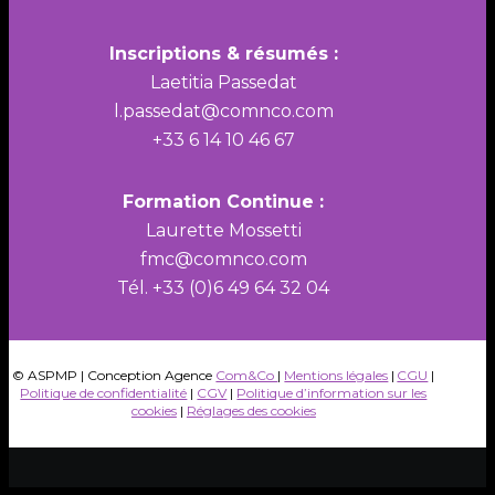
Inscriptions & résumés :
Laetitia Passedat
l.passedat@comnco.com
+33 6 14 10 46 67
Formation Continue :
Laurette Mossetti
fmc@comnco.com
Tél. +33 (0)6 49 64 32 04
© ASPMP | Conception Agence
Com&Co
|
Mentions légales
|
CGU
|
Politique de confidentialité
|
CGV
|
Politique d’information sur les
cookies
|
Réglages des cookies